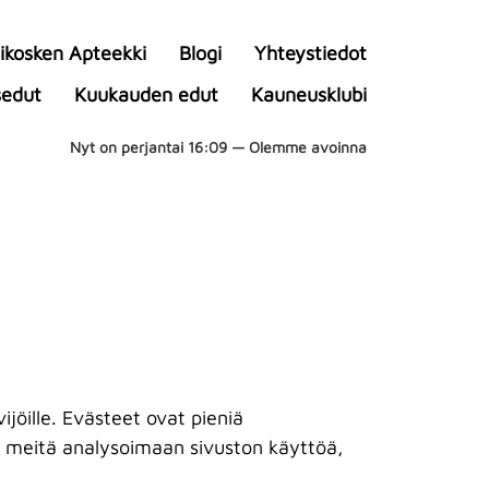
ikosken Apteekki
Blogi
Yhteystiedot
sedut
Kuukauden edut
Kauneusklubi
Nyt on
perjantai
16:09
—
Olemme avoinna
öille. Evästeet ovat pieniä
vat meitä analysoimaan sivuston käyttöä,