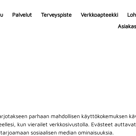
vu
Palvelut
Terveyspiste
Verkkoapteekki
Loh
Asiaka
arjotakseen parhaan mahdollisen käyttökokemuksen kävij
teellesi, kun vierailet verkkosivustolla. Evästeet autta
 tarjoamaan sosiaalisen median ominaisuuksia.