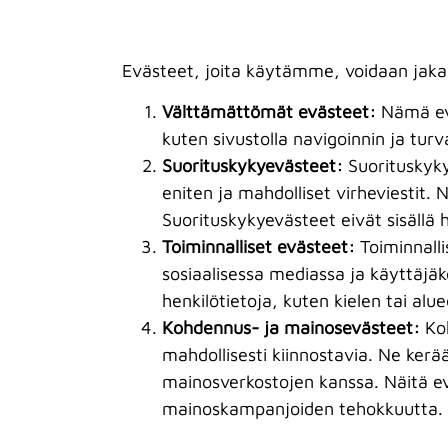
Evästeet, joita käytämme, voidaan jakaa
Välttämättömät evästeet:
Nämä evä
kuten sivustolla navigoinnin ja tur
Suorituskykyevästeet:
Suorituskykye
eniten ja mahdolliset virheviestit
Suorituskykyevästeet eivät sisällä h
Toiminnalliset evästeet:
Toiminnalli
sosiaalisessa mediassa ja käyttäjä
henkilötietoja, kuten kielen tai alu
Kohdennus- ja mainosevästeet:
Koh
mahdollisesti kiinnostavia. Ne kerä
mainosverkostojen kanssa. Näitä e
mainoskampanjoiden tehokkuutta.