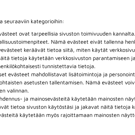
 seuraaviin kategorioihin:
steet ovat tarpeellisia sivuston toimivuuden kannalta
vallisuustoimenpiteet. Nämä evästeet eivät tallenna henki
västeet keräävät tietoa siitä, miten käytät verkkosivusto
. Näitä tietoja käytetään verkkosivuston parantamiseen 
enkilökohtaisesti tunnistettavia tietoja.
set evästeet mahdollistavat lisätoimintoja ja personoint
kohtaisten asetusten tallentamisen. Nämä evästeet voiv
een valinnan.
dennus- ja mainosevästeitä käytetään mainosten näyt
ävät tietoa sivuston käytöstäsi ja jakavat näitä tietoja
västeitä käytetään myös rajoittamaan mainosten näyt