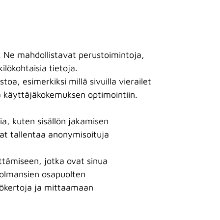
. Ne mahdollistavat perustoimintoja,
lökohtaisia tietoja.
a, esimerkiksi millä sivuilla vierailet
ja käyttäjäkokemuksen optimointiin.
ia, kuten sisällön jakamisen
at tallentaa anonymisoituja
tämiseen, jotka ovat sinua
 kolmansien osapuolten
tökertoja ja mittaamaan